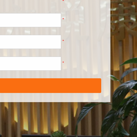
*
*
*
*